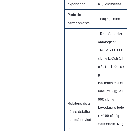
exportados
n ， Alemanha
Porto de
Tianjin, China
carregamento
- Relatório micr
obiológico:
TPC ≤ 500.000
cfu / g E.Coli (cf
u / g): ≤ 100 cfu /
g
Bactérias colifor
mes (cfu / g): ≤1
000 cfu / g
Relatório de a
Levedura e bolo
nálise detalha
r: ≤100 cfu / g
da será enviad
Salmonela: Neg
o