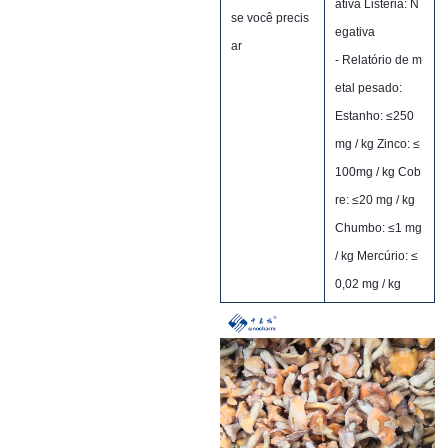
ativa Listeria: N
se você precis
egativa
ar
- Relatório de m
etal pesado:
Estanho: ≤250
mg / kg Zinco: ≤
100mg / kg Cob
re: ​​≤20 mg / kg
Chumbo: ≤1 mg
/ kg Mercúrio: ≤
0,02 mg / kg