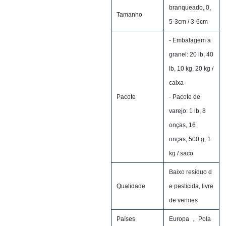
branqueado, 0,
Tamanho
5-3cm / 3-6cm
- Embalagem a
granel: 20 lb, 40
lb, 10 kg, 20 kg /
caixa
Pacote
- Pacote de
varejo: 1 lb, 8
onças, 16
onças, 500 g, 1
kg / saco
Baixo resíduo d
Qualidade
e pesticida, livre
de vermes
Países
Europa ， Pola