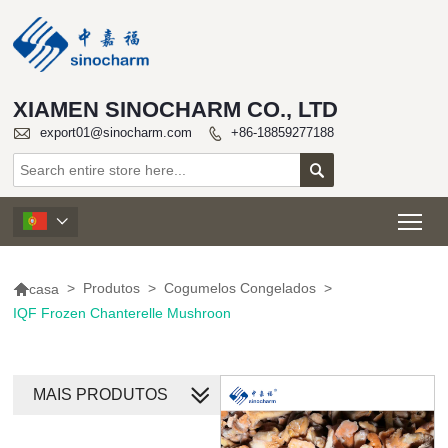
XIAMEN SINOCHARM CO., LTD

export01@sinocharm.com
+86-18859277188


Tog


>
Produtos
>
Cogumelos Congelados
>
casa
IQF Frozen Chanterelle Mushroon
MAIS PRODUTOS