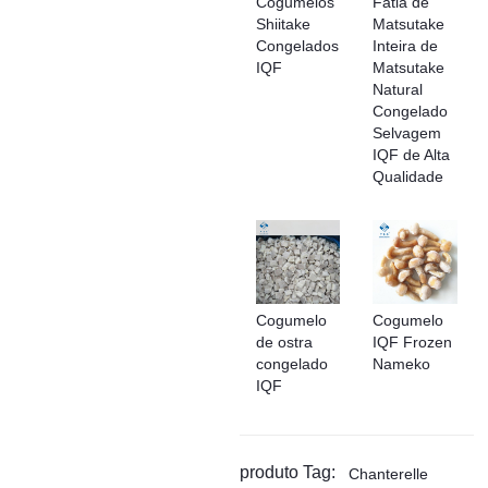
Cogumelos
Fatia de
Shiitake
Matsutake
Congelados
Inteira de
IQF
Matsutake
Natural
Congelado
Selvagem
IQF de Alta
Qualidade
Cogumelo
Cogumelo
de ostra
IQF Frozen
congelado
Nameko
IQF
produto Tag:
Chanterelle