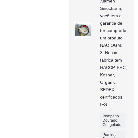
Xiamen
Sinocharm,
você tem a
garantia de
ter comprado
um produto
NÃO OGM.
3. Nossa
fábrica tem
HACCP, BRC,
Kosher,
Organic,
SEDEX,
certificados
IFS.
Pompano
Dourado
Congelado
Pomfret