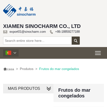
XIAMEN SINOCHARM CO., LTD

export01@sinocharm.com
+86-18859277188


Tog


>
Produtos
>
Frutos do mar congelados
casa
MAIS PRODUTOS
Frutos do mar
congelados