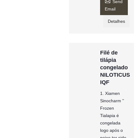

Send
Email
Detalhes
Filé de
tilápia
congelado
NILOTICUS
IQF
1. Xiamen
Sinocharm ''
Frozen
Tialapia é
congelada
logo após o
peixe ter sido