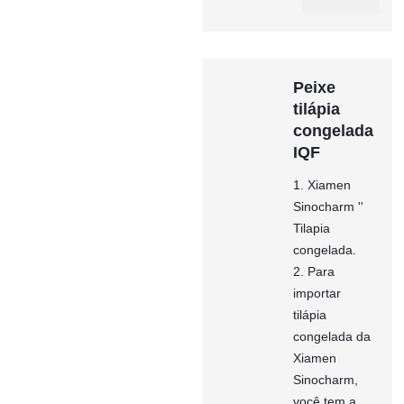
Peixe
tilápia
congelada
IQF
1. Xiamen
Sinocharm ''
Tilapia
congelada.
2. Para
importar
tilápia
congelada da
Xiamen
Sinocharm,
você tem a