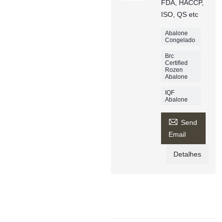
FDA, HACCP,
ISO, QS etc
Abalone
Congelado
Brc
Certified
Rozen
Abalone
IQF
Abalone

Send
Email
Detalhes