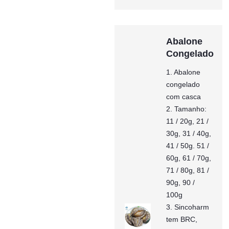
Abalone
Congelado
1. Abalone
congelado
com casca
2. Tamanho:
11 / 20g, 21 /
30g, 31 / 40g,
41 / 50g. 51 /
60g, 61 / 70g,
71 / 80g, 81 /
90g, 90 /
100g
3. Sincoharm
tem BRC,