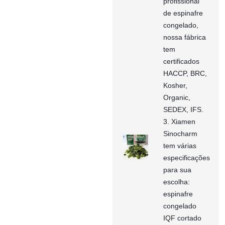
profissional
de espinafre
congelado,
nossa fábrica
tem
certificados
HACCP, BRC,
Kosher,
Organic,
SEDEX, IFS.
3. Xiamen
Sinocharm
tem várias
especificações
para sua
escolha:
espinafre
congelado
IQF cortado