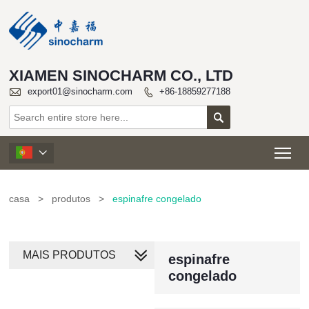
XIAMEN SINOCHARM CO., LTD

export01@sinocharm.com
+86-18859277188


Tog

casa
>
produtos
>
espinafre congelado
MAIS PRODUTOS
espinafre
congelado