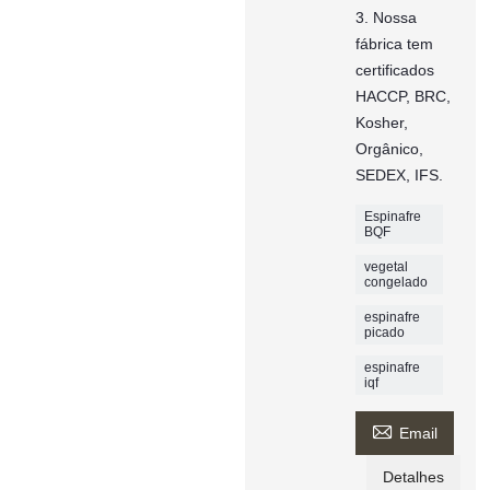
3. Nossa
fábrica tem
certificados
HACCP, BRC,
Kosher,
Orgânico,
SEDEX, IFS.
Espinafre
BQF
vegetal
congelado
espinafre
picado
espinafre
iqf

Email
Detalhes