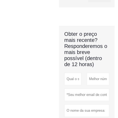
Obter o preço
mais recente?
Responderemos o
mais breve
possível (dentro
de 12 horas)